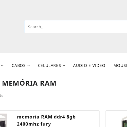
CABOS
CELULARES
AUDIO E VIDEO
MOUS
:
MEMÓRIA RAM
ts
memoria RAM ddr4 8gb
2400mhz fury