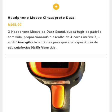
Headphone Moove Cinza/preto Dazz
R$
65,00
O Headphone Moove da Dazz Sound, busca fugir do padrão
sem vida, proporcionando a escolha de 4 cores incríveis,
conforto e qualidade nítidas para que sua experiência de
– Cor: Cinza/Preto
uso seja prazerosa e divertida.
– Impedância: 32 OHMs
Especificações técnicas:
– Resposta de Frequência: 20-20 KHz
– Compatibilidade: Dispositivos P2 3.5 mm
– Sensibilidade: 108dB ± 3dB
– Comprimento do Cabo: 1,2 m
– Conector: P2 3.5 mm
– Material: Termoplásticos, metais, tecidos e circuito
eletrônico
Dimensões:
– Largura do Produto: 14,8 cm
– Altura do produto: 17,8 cm
– Profundidade do Produto: 7,2 cm
– Peso do produto: 0,140 kg