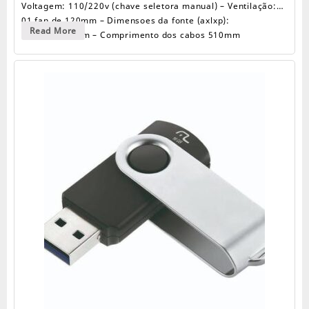
Voltagem: 110/220v (chave seletora manual) – Ventilação:
01 fan de 120mm – Dimensoes da fonte (axlxp):
Fonte
Read More
85x150x140mm – Comprimento dos cabos 510mm
de
Alimentação
Conectores – Sata 02 – P4 atx 12v 01 – 4 pinos (molex) 02 –
PK-
550
24 pinos (24p) 01 – 6 pinos pci-e 01 …