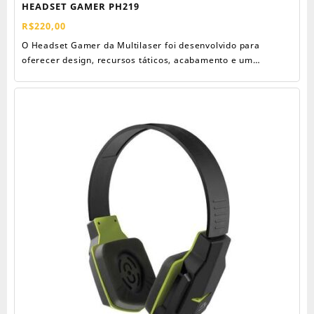
HEADSET GAMER PH219
R$
220,00
O Headset Gamer da Multilaser foi desenvolvido para
oferecer design, recursos táticos, acabamento e um
equilíbrio excelente entre ergonomia e qualidade sonora.
COMUNICAÇÃO Microfone retrátil e controle de áudio
embutido ao cabo para melhor comunicação. HEADBAND
Acabamento interno almofadado para maior conforto do
usuário ao longo do jogo. HASTE AJUSTÁVEL Permite o
ajuste da altura do Headset de acordo com a preferência do
jogador. LUZ DE LED Luz de Led vermelho decorativas,
utilize o ligado ou desligado. DRIVER DE 40 MM Oferecendo
uma realidade sonora ainda maior para o seu jogo.
HEADSET RETRÁTIL Permite ser ajustado em um ângulo de
90°. GAMER CONTROL Controle as funções do Headset
através do controle embutido no cabo de nylon.