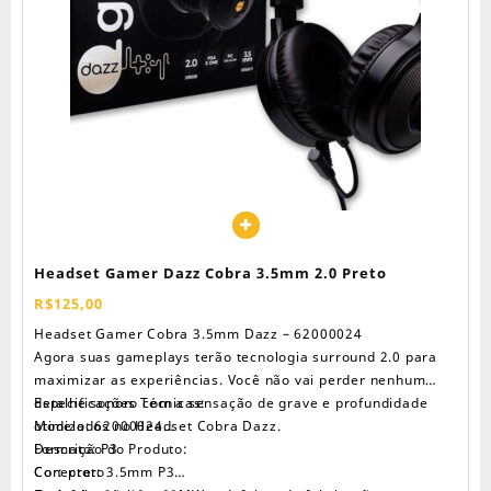
Headset Gamer Dazz Cobra 3.5mm 2.0 Preto
R$
125,00
Headset Gamer Cobra 3.5mm Dazz – 62000024
Agora suas gameplays terão tecnologia surround 2.0 para
maximizar as experiências. Você não vai perder nenhum
detalhe sonoro com a sensação de grave e profundidade
Especificações Técnicas:
otimizados no Headset Cobra Dazz.
Modelo: 62000024
Formato: P3
Descrição do Produto:
Cor: preto
Conector: 3.5mm P3