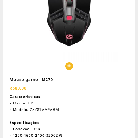
Mouse gamer M270
R$
80,00
Características:
– Marca: HP
– Modelo: 7ZZ87AA#ABM
Especificações:
– Conexão: USB
– 1200-1600-2400-3200DPI