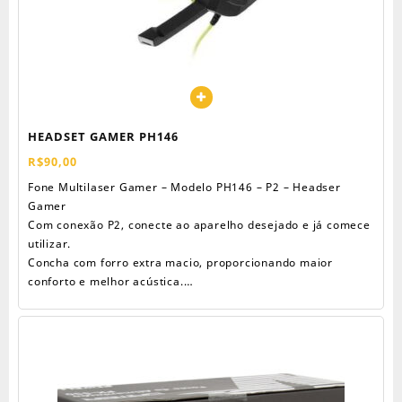
HEADSET GAMER PH146
R$
90,00
Fone Multilaser Gamer – Modelo PH146 – P2 – Headser
Gamer
Com conexão P2, conecte ao aparelho desejado e já comece
utilizar.
Concha com forro extra macio, proporcionando maior
conforto e melhor acústica.
Haste Ajustável: Ajuste de tamanho da haste e também sua
posição com o microfone flexível.
Vem com microfone embutido. E retrátil.
Não é sem fio. Não é Bluetooth.