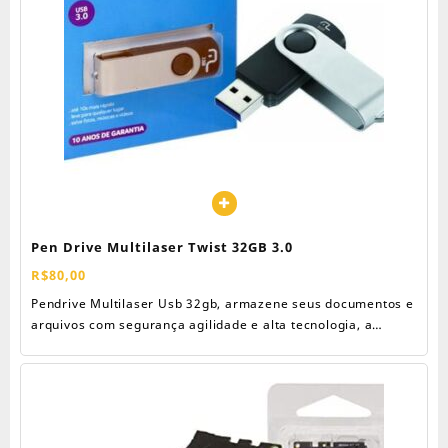
Pen Drive Multilaser Twist 32GB 3.0
R$
80,00
Pendrive Multilaser Usb 32gb, armazene seus documentos e
arquivos com segurança agilidade e alta tecnologia, a
Multilaser te oferece uma linha completa de acessorios para
sua casa e escritorio. Compatível Com Windows 98 e
Superiores/ Mac OS 9.0 e superiores; Taxa de Transmissão
de dados 15MB/s (gravação) e 50MB/s (leitura); Conexão
USB 3.0 DC 5V.