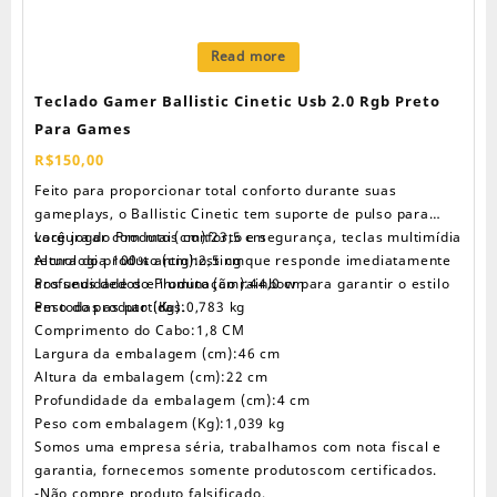
Read more
Teclado Gamer Ballistic Cinetic Usb 2.0 Rgb Preto
Para Games
R$
150,00
Feito para proporcionar total conforto durante suas
gameplays, o Ballistic Cinetic tem suporte de pulso para
você jogar com mais conforto e segurança, teclas multimídia
Largura do Produto (cm):23,5 cm
tecnologia 100% antighosting que responde imediatamente
Altura do produto (cm):2,5 cm
aos seus dedos e iluminação rainbow para garantir o estilo
Profundidade do Produto (cm):44,0 cm
em todas as partidas.
Peso do produto (Kg):0,783 kg
Comprimento do Cabo:1,8 CM
Largura da embalagem (cm):46 cm
Altura da embalagem (cm):22 cm
Profundidade da embalagem (cm):4 cm
Peso com embalagem (Kg):1,039 kg
Somos uma empresa séria, trabalhamos com nota fiscal e
garantia, fornecemos somente produtoscom certificados.
-Não compre produto falsificado.