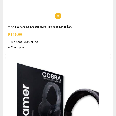
TECLADO MAXPRINT USB PADRÃO
R$
45,00
– Marca: Maxprint
– Cor: preto
– Layolt: ABNT2
– Compatível com: mac, Windows xp, 7, 8, 10.
– USB 2.0