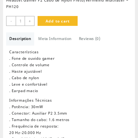
Headset Gamer P2 Cabo de Nylon Preto/Vermelho Multilaser –
PH120
Headset
-
+
Add to cart
Gamer
Multilaser
Description
quantity
Meta Information
Reviews (0)
Características
. Fone de ouvido gamer
. Controle de volume
. Haste ajustável
. Cabo de nylon
. Leve e confortável
. Earpad macio
Informações Técnicas
. Potência: 30mW
. Conector: Auxiliar P2 3.5mm
. Tamanho do cabo: 1.6 metros
. Frequência de resposta:
20 Hz-20.000 Hz