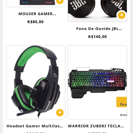
MOUSER GAMER
XSOLDADO GM-601
R$
80,00
Fone De Ouvido JBL
Headset Bluetooth
R$
140,00
Everest JB950
Read
more
Headset Gamer Multilaser
WARRIOR ZUBERI TECLADO