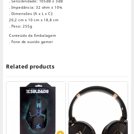
. Sensibilidade: 105dB ± 3dB
. Impedância: 32 ohm ± 10%
. Dimensões (A x L x C):
20,2 cm x 10 cm x 18,8 cm
. Peso: 255g
Conteúdo da Embalagem
. Fone de ouvido gamer
Related products