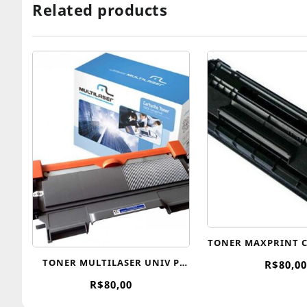
Related products
TONER MAXPRINT 
COM BROTHER 
TONER MULTILASER UNIV P
R$
80,00
BROTHER TN410 / 420 / 450
R$
80,00