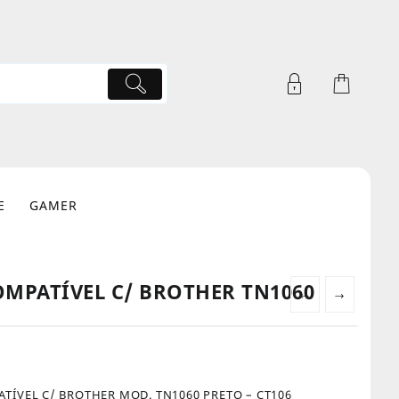
E
GAMER
MPATÍVEL C/ BROTHER TN1060
←
→
ÍVEL C/ BROTHER MOD. TN1060 PRETO – CT106