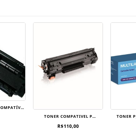
COMPATÍVEL
TN-450
TONER COMPATIVEL P
TONER P
SAMSUNG MOD-D111S
R$
110,00