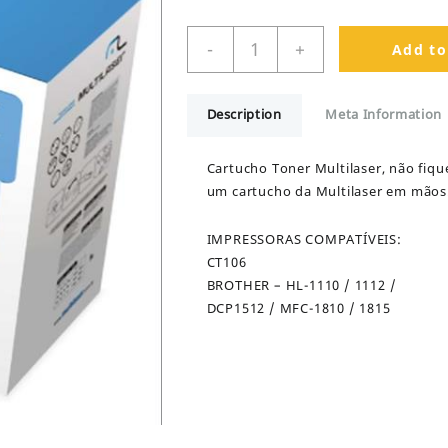
TONER
-
+
Add to
MULTILASER
COMPATÍVEL
C/
Description
Meta Information
BROTHER
TN1060
quantity
Cartucho Toner Multilaser, não fiq
um cartucho da Multilaser em mãos
IMPRESSORAS COMPATÍVEIS:
CT106
BROTHER – HL-1110 / 1112 /
DCP1512 / MFC-1810 / 1815